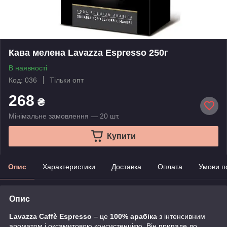
Кава мелена Lavazza Espresso 250г
В наявності
Код: 036
Тільки опт
268
₴
Мінімальне замовлення — 20 шт.
Купити
Опис
Характеристики
Доставка
Оплата
Умови п
Опис
Lavazza Caffè Espresso
– це
100% арабіка
з інтенсивним
ароматом і оксамитовою консистенцією. Він припаде до