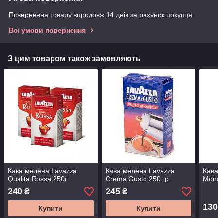
Повернення товару впродовж 14 днів за рахунок покупця
Всі умови повернення
З цим товаром також замовляють
Кава мелена Lavazza
Кава мелена Lavazza
Кава
Qualita Rossa 250г
Crema Gusto 250 гр
Mona
240
245
₴
₴
130
Купити
Купити