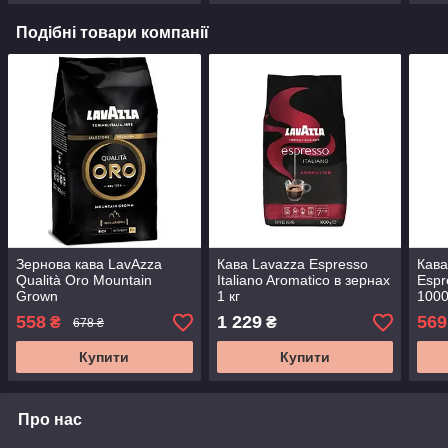
Подібні товари компанії
Зернова кава LavAzza
Кава Lavazza Espresso
Кава
Qualità Oro Mountain
Italiano Aromatico в зернах
Espr
Grown
1 кг
1000
558
1 229
569
₴
₴
678 ₴
Купити
Купити
Про нас