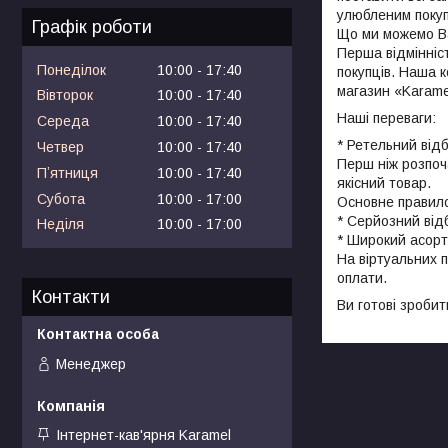
улюбленим поку
Графік роботи
Що ми можемо В
Перша відмінніст
Понеділок
10:00
17:40
покупців. Наша 
магазин «Karame
Вівторок
10:00
17:40
Наші переваги:
Середа
10:00
17:40
* Ретельний відб
Четвер
10:00
17:40
Перш ніж розпоч
Пʼятниця
10:00
17:40
якісний товар.
Субота
10:00
17:00
Основне правило
* Серйозний відб
Неділя
10:00
17:00
* Широкий асор
На віртуальних 
оплати.
Контакти
Ви готові зробит
Менеджер
Інтернет-кав'ярня Karamel