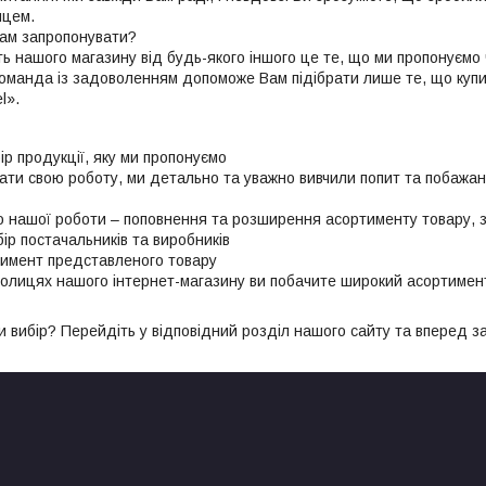
пцем.
ам запропонувати?
ь нашого магазину від будь-якого іншого це те, що ми пропонуємо ч
команда із задоволенням допоможе Вам підібрати лише те, що купи
l».
ір продукції, яку ми пропонуємо
ати свою роботу, ми детально та уважно вивчили попит та побажан
 нашої роботи – поповнення та розширення асортименту товару, за
ір постачальників та виробників
тимент представленого товару
полицях нашого інтернет-магазину ви побачите широкий асортимен
и вибір? Перейдіть у відповідний розділ нашого сайту та вперед з