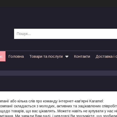
ас
Головна
Товари та послуги
Контакти
Доставка і 
мпанії або кілька слів про команду інтернет-кав'ярні Karamel:
омпанії складається з молодих, активних та зацікавлених співробіт
 щодо товарів, що вас цікавлять. Можете навіть не купувати у нас 
апитання. Ми завжди Вам раді, і невдовзі Ви зрозумієте, що зробил