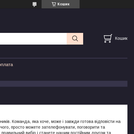
Кошик
Кошик
оплата
ників. Команда, яка хоче, може і завжди готова відповісти на
нічого, просто можете зателефонувати, поговорити та
и правильний вибір і станете нашим постійним другом та