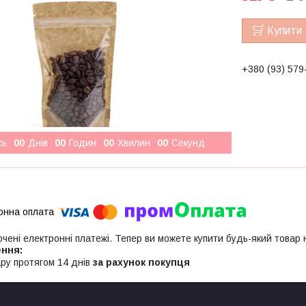
Купити
+380 (93) 579
сь
0
0
Днів
0
0
Годин
0
0
Хвилин
0
0
Секунд
ючені електронні платежі. Тепер ви можете купити будь-який товар
ру протягом 14 днів
за рахунок покупця