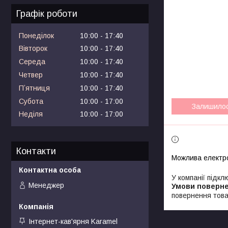
Графік роботи
Понеділок
10:00
17:40
Вівторок
10:00
17:40
Середа
10:00
17:40
Четвер
10:00
17:40
Пʼятниця
10:00
17:40
Субота
10:00
17:00
Залишило
Неділя
10:00
17:00
Контакти
У компанії підкл
Менеджер
повернення това
Інтернет-кав'ярня Karamel