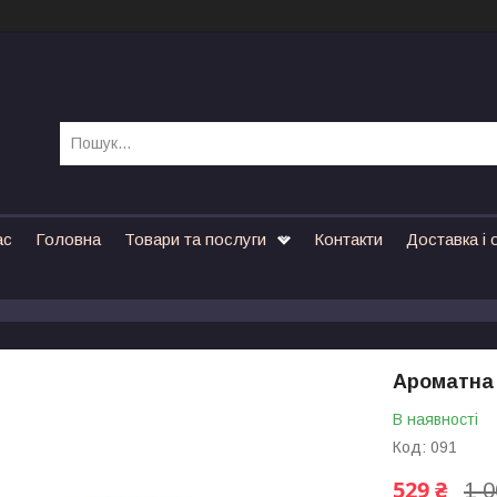
ас
Головна
Товари та послуги
Контакти
Доставка і 
Ароматна 
В наявності
Код:
091
529 ₴
1 0