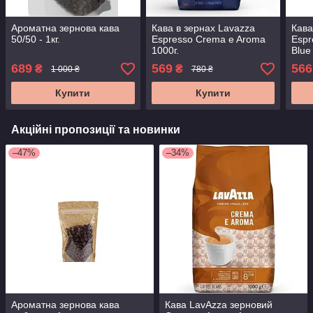
Ароматна зернова кава
Кава в зернах Lavazza
Кава
50/50 - 1кг.
Espresso Crema e Aroma
Espr
1000г.
Blue 
689
569
566
₴
₴
1 000 ₴
780 ₴
Купити
Купити
Акційні пропозиції та новинки
–47%
–34%
Ароматна зернова кава
Кава LavAzza зерновий