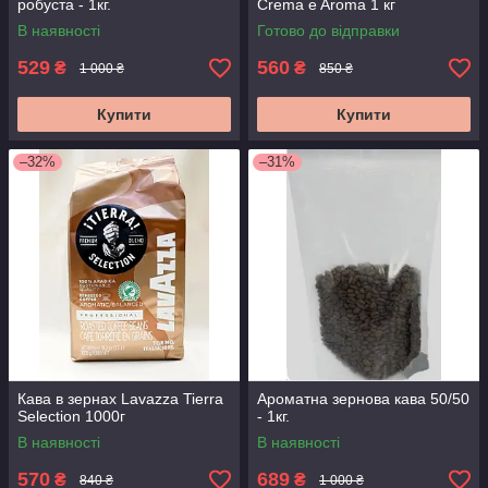
робуста - 1кг.
Crema e Aroma 1 кг
В наявності
Готово до відправки
529
560
₴
₴
1 000 ₴
850 ₴
Купити
Купити
–32%
–31%
Кава в зернах Lavazza Tierra
Ароматна зернова кава 50/50
Selection 1000г
- 1кг.
В наявності
В наявності
570
689
₴
₴
840 ₴
1 000 ₴