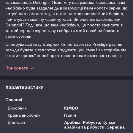
кавомашинах Delonghi. Якщо ж, у вас ріжкова кавоварка, вам
необхідно буде заздалегідь в кавомолці перемолоти зерна, до
потрібного вам помелу, а потім, немов професійний баріста,
приготувати смачну чашечку кави. Ви власник кавомашини
Delonghi? Тоді, все що вам необхідно, це просто засипати в
контейнер для зерен каву і вибрати який напій ви бажаєте
саме сьогодні.
Спробувавши каву в зернах Kimbo Espresso Prestige раз, ви
завжди будете з теплотою згадувати цей смак і з нетерпінням
чекати чергової порції приготованого вами кавового напою.
Приховати
Характеристики
Основні
Виробник
KIMBO
Країна виробник
Італія
Вид кави
Арабіка, Робуста, Купаж
арабіки та робусти, Зернова