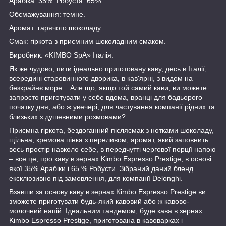
Арабіка: 35%. Робуста: 65%.
Обсмажування: темне.
Аромат: гарячого шоколаду.
Смак: гіркота з приємним шоколадним смаком.
Виробник: «KIMBO SpA» Італія.
Як же чудово, пити ідеально приготовану каву, десь в Італії,
всередині старовинного дворика, в кав'ярні, з видом на
безкрайнє море... Але що, якщо той самий кави, ви можете
запросто приготувати у себе вдома, вранці для бадьорого
початку дня, або ж увечері, для частування компанії рідних та
близьких з душевними розмовами?
Приємна гіркота, бездоганний післясмак з нотками шоколаду,
щільна, кремова пінка з переливом, аромат, який заповнить
весь простір навколо себе, в передчутті чергової порції напою
– все це, про каву в зернах Kimbo Espresso Prestige, в основі
якої 35% Арабіки і 65 % Робусти. Зібраний даний бленд
ексклюзивно під замовлення, для компанії Delonghi.
Взявши за основу каву в зернах Kimbo Espresso Prestige ви
зможете приготувати будь-який кавовий або ж кавово-
молочний напій. Ідеальним тандемом, буде кава в зернах
Kimbo Espresso Prestige, приготована в кавоварках і