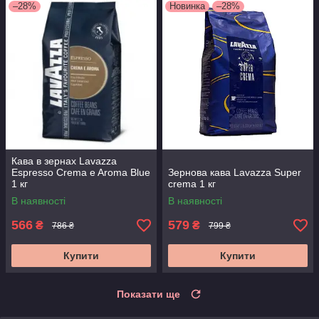
–28%
Новинка
–28%
Кава в зернах Lavazza
Espresso Crema e Aroma Blue
Зернова кава Lavazza Super
1 кг
crema 1 кг
В наявності
В наявності
566
579
₴
₴
786 ₴
799 ₴
Купити
Купити
Показати ще