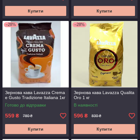
Купити
Купити
–28%
–28%
Зернова кава Lavazza Crema
Зернова кава Lavazza Qualitа
e Gusto Tradizione Italiana 1кг
Oro 1 кг
Готово до відправки
В наявності
559
596
₴
₴
780 ₴
830 ₴
Купити
Купити